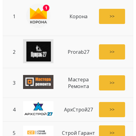
1
Корона
>>
2
Prorab27
>>
Мастера
3
>>
Ремонта
4
АрхСтрой27
>>
5
Строй Гарант
>>