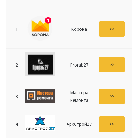
>>
1
Корона
>>
2
Prorab27
Мастера
>>
3
Ремонта
>>
4
АрхСтрой27