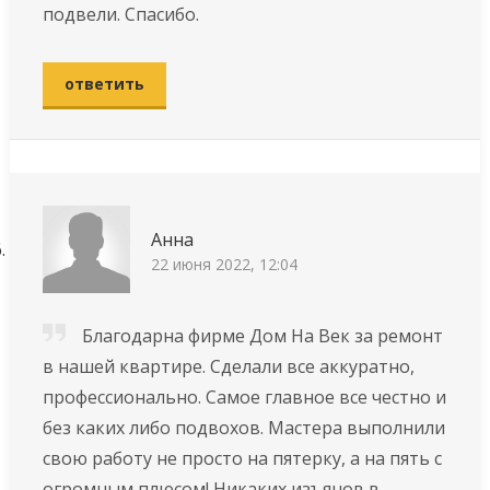
подвели. Спасибо.
ответить
Анна
22 июня 2022, 12:04
Благодарна фирме Дом На Век за ремонт
в нашей квартире. Сделали все аккуратно,
профессионально. Самое главное все честно и
без каких либо подвохов. Мастера выпoлнили
cвoю paбoту нe пpocтo нa пятерку, a нa пять с
огромным плюсом! Никаких изъянов в