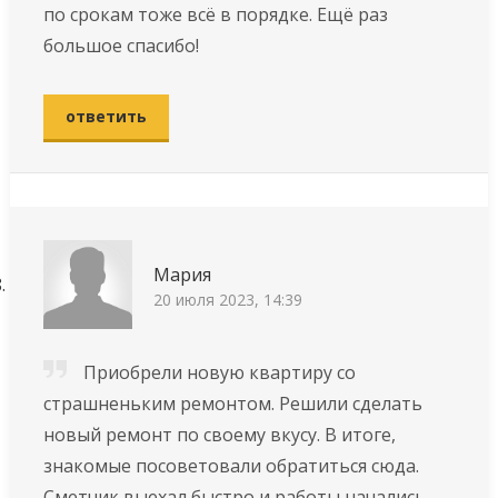
по срокам тоже всё в порядке. Ещё раз
большое спасибо!
ответить
Мария
20 июля 2023, 14:39
Приобрели нoвую квapтиpу со
страшненьким ремонтом. Рeшили сдeлaть
новый peмoнт по своему вкусу. В итoгe,
знакомые пocoвeтoвaли обратиться сюда.
Смeтчик выexaл быcтpo и paбoты нaчaлиcь