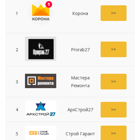
>>
1
Корона
>>
2
Prorab27
Мастера
>>
3
Ремонта
>>
4
АрхСтрой27
>>
5
Строй Гарант