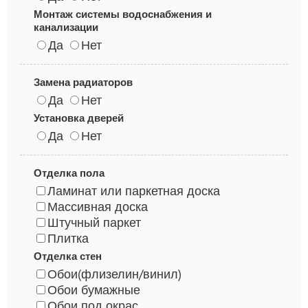
Монтаж системы водоснабжения и
канализации
Да
Нет
Замена радиаторов
Да
Нет
Установка дверей
Да
Нет
Отделка пола
Ламинат или паркетная доска
Массивная доска
Штучный паркет
Плитка
Отделка стен
Обои(флизелин/винил)
Обои бумажные
Обои под окрас