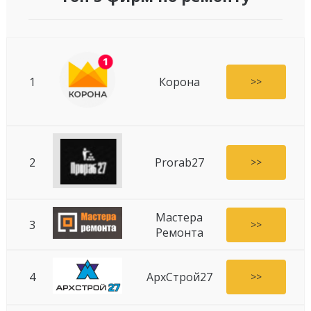
1
Корона
>>
2
Prorab27
>>
Мастера
3
>>
Ремонта
4
АрхСтрой27
>>