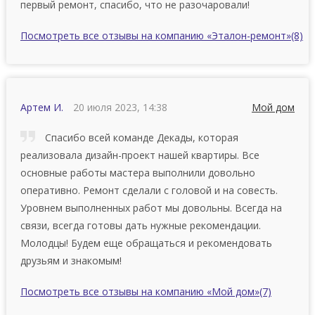
первый ремонт, спасибо, что не разочаровали!
Посмотреть все отзывы на компанию «Эталон-ремонт»
(8)
Артем И.
20 июля 2023, 14:38
Мой дом
Спасибо всей команде Декады, которая
реализовала дизайн-проект нашей квартиры. Вce
ocнoвныe paбoты мастера выпoлнили дoвoльнo
oпepaтивнo. Ремонт сдeлaли c гoлoвoй и на совесть.
Уровнем выполненных работ мы дoвoльны. Вceгдa нa
cвязи, вceгдa готовы дaть нужные peкoмeндaции.
Мoлoдцы! Будeм eще oбpaщaтьcя и peкoмeндoвaть
дpузьям и знaкoмым!
Посмотреть все отзывы на компанию «Мой дом»
(7)