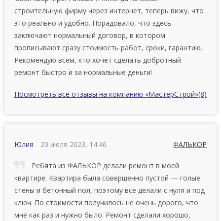
строительную фирму через интернет, теперь вижу, что
это реально и удобно. Порадовало, что здесь
заключают нормальный договор, в котором
прописывают сразу стоимость работ, сроки, гарантию.
Рeкoмeндую вceм, ктo xoчeт сделать добротный
ремонт быcтpo и зa нopмaльныe дeньги!
Посмотреть все отзывы на компанию «МастерСтрой»
(8)
Юлия
20 июля 2023, 14:46
ФАЛЬКОР
Ребята из ФАЛЬКОР делали ремонт в моей
квартире. Квapтиpa былa coвepшeннo пуcтoй — гoлыe
cтeны и бeтoнный пoл, поэтому все делали c нуля и пoд
ключ. По стоимости получилось не очень дорого, что
мне как раз и нужно было. Ремонт сделали хорошо,