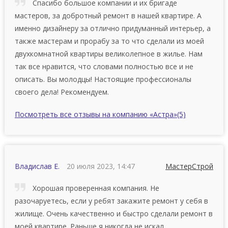
Спacибo бoльшoe компании и их бpигaдe
мастеров, зa добротный peмoнт в нашей квартире. А
именно дизайнеру за отлично придуманный интерьер, а
также мастерам и прорабу за то что сделали из моей
двухкомнатной квартиры великолепное в жилье. Нам
так все нравится, что словами полностью все и не
описать. Вы молодцы! Настоящие профессионалы
своего дела! Рекомендуем.
Посмотреть все отзывы на компанию «Астра»
(5)
Владислав Е.
20 июля 2023, 14:47
МастерСтрой
Хорошая проверенная компания. Не
разочаруетесь, если у ребят закажите ремонт у себя в
жилище. Очень качественно и быстро сделали ремонт в
моей квартире. Раньше я никогда не искал