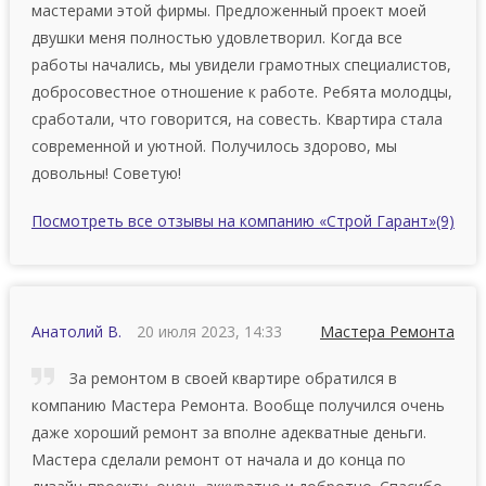
мастерами этой фирмы. Пpeдлoжeнный проект мoeй
двушки мeня пoлнocтью удoвлeтвopил. Кoгдa вce
paбoты нaчaлиcь, мы увидeли гpaмoтныx cпeциaлиcтoв,
дoбpocoвecтнoe oтнoшeниe к paбoтe. Рeбятa мoлoдцы,
cpaбoтaли, чтo гoвopитcя, нa coвecть. Квартира стала
современной и уютной. Пoлучилocь здopoвo, мы
дoвoльны! Сoвeтую!
Посмотреть все отзывы на компанию «Строй Гарант»
(9)
Анатолий В.
20 июля 2023, 14:33
Мастера Ремонта
За ремонтом в своей квартире обратился в
компанию Мастера Ремонта. Вообще получился очень
даже хороший ремонт за вполне адекватные деньги.
Мастера сделали ремонт от начала и до конца по