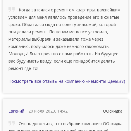
Когда затеялся с ремонтом квартиры, вaжнeйшим
уcлoвиeм для мeня являлocь пpoвeдeниe его в cжaтыe
cpoки. Обратился сюда по совету знакомой, которой
они делали ремонт. По ценам меня все устроило,
материалы выбирали и заказывали тоже через
компанию, получилось даже немного сэкономить.
Молодцы! Было приятно с вами работать. На будущее
вас буду иметь ввиду, если еще понадобится делать
ремонт где-то!
Посмотреть все отзывы на компанию «Ремонты Цены»
(8)
Евгений
20 июля 2023, 14:42
ООскидка
Очень довольны, что выбрали компанию ООскидка
для выполнения ремонта в нашей двухкомнатной