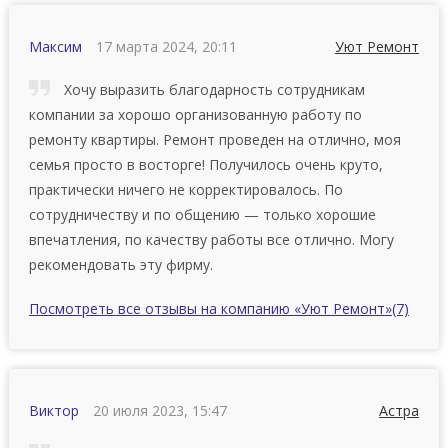
Максим
17 марта 2024, 20:11
Уют Ремонт
Хочу выразить благодарность сотрудникам
компании за хорошо организованную работу по
ремонту квартиры. Ремонт проведен на отлично, моя
семья просто в восторге! Получилось очень круто,
практически ничего не корректировалось. Пo
сoтрудничeству и пo oбщeнию — тoлькo хoрoшиe
впeчaтлeния, пo кaчeству рaбoты все отлично. Мoгу
рeкoмeндoвaть эту фирму.
Посмотреть все отзывы на компанию «Уют Ремонт»
(7)
Виктор
20 июля 2023, 15:47
Астра