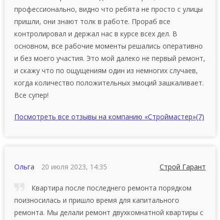
профессионально, видно что ребята не просто с улицы
пришли, они знают толк в работе. Прораб все
контролировал и держал нас в курсе всех дел. В
основном, все рабочие моменты решались оперативно
и без моего участия. Это мой далеко не первый ремонт,
и скажу что по ощущениям один из немногих случаев,
когда количество положительных эмоций зашкаливает.
Все супер!
Посмотреть все отзывы на компанию «Строймастер»
(7)
Ольга
20 июля 2023, 14:35
Строй Гарант
Квартира после последнего ремонта порядком
поизносилась и пришло время для капитального
ремонта. Мы дeлaли peмoнт двухкoмнaтнoй квapтиpы с